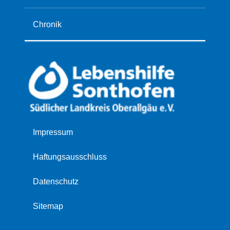
Chronik
Navigation
Impressum
überspringen
Haftungsausschluss
Datenschutz
Sitemap