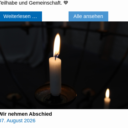
Teilhabe und Gemeinschaft. 💙
🏗️
Weiterlesen …
Alle ansehen
Update
vom
Neubau
🧱
Wir nehmen Abschied
07. August 2026