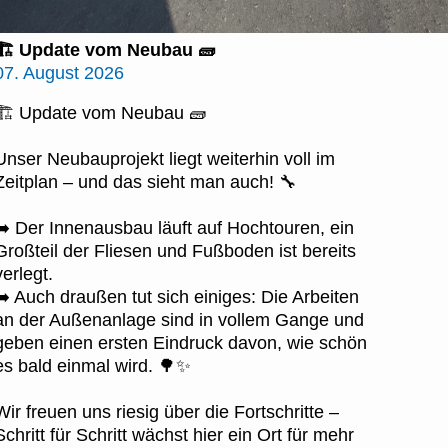
🏗️ Update vom Neubau 🧱
07. August 2026
🏗️ Update vom Neubau 🧱
Unser Neubauprojekt liegt weiterhin voll im
Zeitplan – und das sieht man auch! 🔧
➡️ Der Innenausbau läuft auf Hochtouren, ein
Großteil der Fliesen und Fußboden ist bereits
verlegt.
➡️ Auch draußen tut sich einiges: Die Arbeiten
an der Außenanlage sind in vollem Gange und
geben einen ersten Eindruck davon, wie schön
es bald einmal wird. 🌳✨
Wir freuen uns riesig über die Fortschritte –
Schritt für Schritt wächst hier ein Ort für mehr