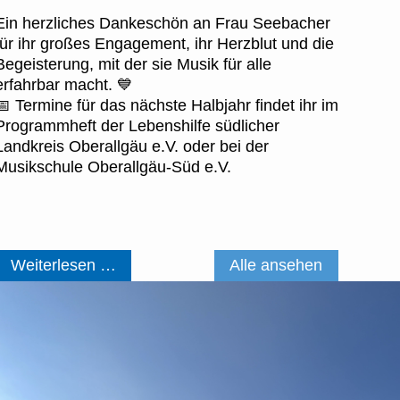
Ein herzliches Dankeschön an Frau Seebacher
für ihr großes Engagement, ihr Herzblut und die
Begeisterung, mit der sie Musik für alle
erfahrbar macht. 💙
📅 Termine für das nächste Halbjahr findet ihr im
Programmheft der Lebenshilfe südlicher
Landkreis Oberallgäu e.V. oder bei der
Musikschule Oberallgäu-Süd e.V.
🎶
Weiterlesen …
Alle ansehen
Danke
für
gemeinsames
Musizieren!