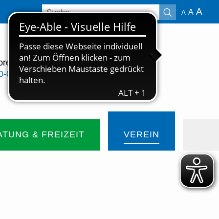
Suchbegriffe
A
A
A
sprechen?
Jetzt spenden
0-0
TUNG & FREIZEIT
VEREIN