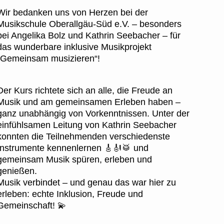
Wir bedanken uns von Herzen bei der
Musikschule Oberallgäu-Süd e.V. – besonders
bei Angelika Bolz und Kathrin Seebacher – für
das wunderbare inklusive Musikprojekt
„Gemeinsam musizieren“!
Der Kurs richtete sich an alle, die Freude an
Musik und am gemeinsamen Erleben haben –
ganz unabhängig von Vorkenntnissen. Unter der
einfühlsamen Leitung von Kathrin Seebacher
konnten die Teilnehmenden verschiedenste
Instrumente kennenlernen 🎸🎻🥁 und
gemeinsam Musik spüren, erleben und
genießen.
Musik verbindet – und genau das war hier zu
erleben: echte Inklusion, Freude und
Gemeinschaft! 💫