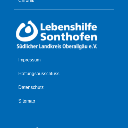
Chronik
Navigation
Impressum
überspringen
Haftungsausschluss
Datenschutz
Sitemap