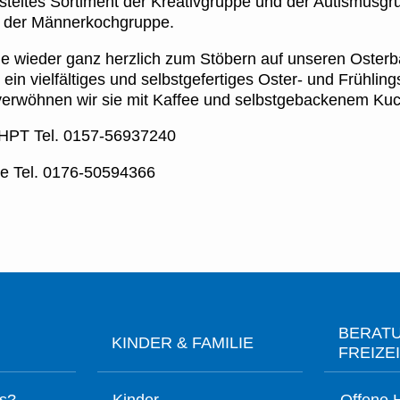
steltes Sortiment der Kreativgruppe und der Autismusgr
 der Männerkochgruppe.
ie wieder ganz herzlich zum Stöbern auf unseren Osterb
 ein vielfältiges und selbstgefertiges Oster- und Frühling
erwöhnen wir sie mit Kaffee und selbstgebackenem Ku
 HPT Tel. 0157-56937240
le Tel. 0176-50594366
BERAT
KINDER & FAMILIE
FREIZE