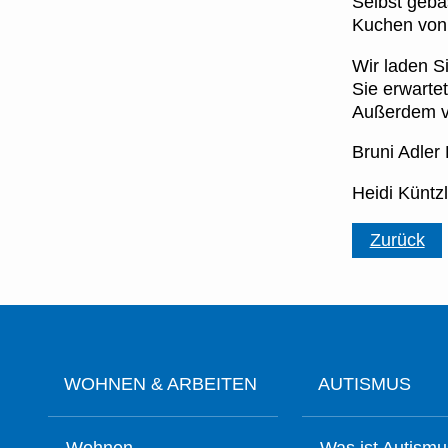
Selbst geba
Kuchen von
Wir laden S
Sie erwartet
Außerdem v
Bruni Adler
Heidi Küntz
Zurück
Navigation
überspringen
WOHNEN & ARBEITEN
AUTISMUS