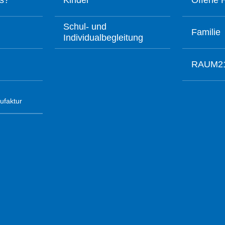
us?
Kinder
Offene H
Schul- und
Familie
Individualbegleitung
RAUM2
ufaktur