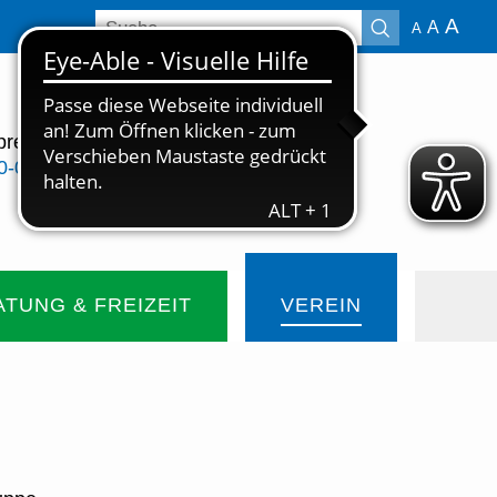
Suchbegriffe
A
A
A
sprechen?
Jetzt spenden
0-0
TUNG & FREIZEIT
VEREIN