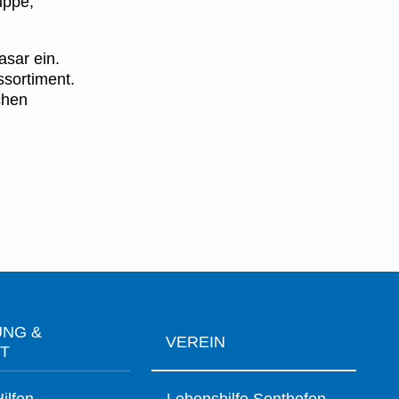
uppe,
asar ein.
ssortiment.
chen
UNG &
VEREIN
IT