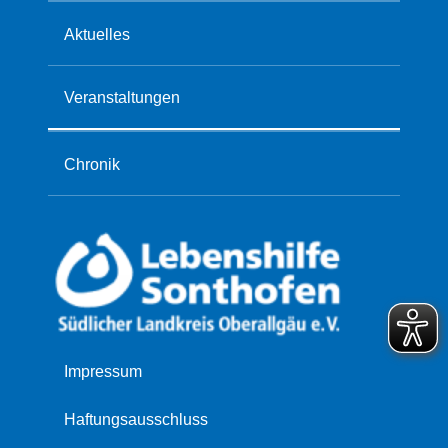
Aktuelles
Veranstaltungen
Chronik
Navigation
Impressum
überspringen
Haftungsausschluss