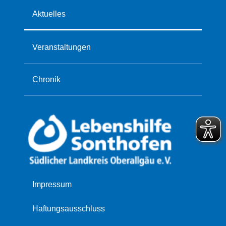
Aktuelles
Veranstaltungen
Chronik
Navigation
Impressum
überspringen
Haftungsausschluss